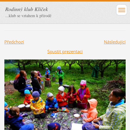
Rodinný klub Klíček
...klub se vztahem k přírodě
Předchozí
Následující
Spustit prezentaci