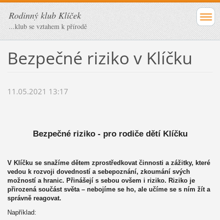
Rodinný klub Klíček
...klub se vztahem k přírodě
Bezpečné riziko v Klíčku
11.05.2021 13:17
Bezpečné riziko - pro rodiče dětí Klíčku
V Klíčku se snažíme dětem zprostředkovat činnosti a zážitky, které 
vedou k rozvoji dovedností a sebepoznání, zkoumání svých 
možností a hranic. Přinášejí s sebou ovšem i riziko. Riziko je 
přirozená součást světa – nebojíme se ho, ale učíme se s ním žít a 
správně reagovat.
Například: