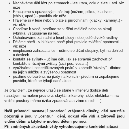
Necháváme děti lézt po stromech - lezu tam, odkud slezu, atd. viz 
níže
Pracujeme s opravdovými nástroji (nožem, pilkou, kladivem, 
jehlou, apod.) - pravidla viz níže
Hrajeme si v lese nebo v blátě s přírodninami (klacky, kameny..) - 
viz níže
Chodíme k vodě, brodíme se v říční mělčině nebo na okraji 
rybníka, vstupujeme na led..
Ochutnáváme zahradní a lesní plody nebo jedlé divoké rostliny
Děláme oheň - v blízkosti ohně platí pravidla zvláštní opatrnosti - 
viz níže
neoplocená zahrada a les - učíme se držet skupiny, být na dohled 
a doslech
kontakt se zvířaty - učíme děti, jak se správně zachovat při 
kontaktu s různými zvířaty (cizí pes, vosa,..)
využíváme i necertifikovaných prvků v zahradě “stavby” - dbáme 
na jejich údržbu a zvýšenou opatrnost
jezdíme do bazénu, na jízdy na koních - předtím si zopakujeme 
pravidla, které se týkají dané akce
Je pravidlem, že nejvíce úrazů se stane v interiéru (kolize dětí 
navzájem na malém prostoru, skrytá rizika-rohy, sklo, elektrika - i na 
vnitřní prostory máme rizika zpracována a víme o nich …) 
Naši průvodci nastavují prostředí vzájemné důvěry, děti neustále 
pozorují a jsou v „centru“  dění, odkud vše vidí a zároveň jsou 
viděni dětmi a kdykoliv mohou dětem pomoci. 
Při zmíněných aktivitách vždy vyhodnocujeme konkrétní situaci 