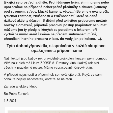
týkající se prostředí a dítěte. Prohlédneme terén, eliminujeme nebo 
upozorníme na případné nebezpečné předměty a situace (kameny 
pod stromem, střepy, kluzké kameny, větve…) Bereme v úvahu věk, 
fyzickou zdatnost, zkušenosti a zručnost dětí, které se dané 
rizikové aktivity účastní. S dětmi před aktivitou probereme možné 
hrozby a omezení, případně pracovní postup (například: ochutnat 
můžeme jen ty plody, o kterých se poradíme s lektorem, při 
vycházce mimo areál čekáme na předem smluveném místě, 
ohraničení herního prostoru v lese, do vody jen po kolena,  ..).
Tyto dohody/pravidla, si společně v každé skupince 
opakujeme a připomínáme
Naši lektoři jsou každý rok pravidelně proškoleni kurzem první pomoci. 
Většina z nich má i kurz ZDRSEM. Prostory klubu každý rok plní 
všechny pravidelné revize. Máme vypracovaný Krizový plán.
V případě nejasností a připomínek se neváhejte ptát. Když vy sami 
odhalíte nějaký nedostatek, obraťte se na radu.
Za radu a lektory klubu
Bc.Petra Zunová
1.5.2021