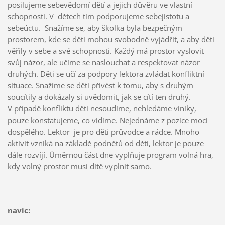
posilujeme sebevědomí dětí a jejich důvěru ve vlastní
schopnosti. V dětech tím podporujeme sebejistotu a
sebeúctu. Snažíme se, aby školka byla bezpečným
prostorem, kde se děti mohou svobodně vyjádřit, a aby děti
věřily v sebe a své schopnosti. Každý má prostor vyslovit
svůj názor, ale učíme se naslouchat a respektovat názor
druhých. Děti se učí za podpory lektora zvládat konfliktní
situace. Snažíme se děti přivést k tomu, aby s druhým
soucítily a dokázaly si uvědomit, jak se cítí ten druhý.
V případě konfliktu děti nesoudíme, nehledáme viníky,
pouze konstatujeme, co vidíme. Nejednáme z pozice moci
dospělého. Lektor je pro děti průvodce a rádce. Mnoho
aktivit vzniká na základě podnětů od dětí, lektor je pouze
dále rozvíjí. Úměrnou část dne vyplňuje program volná hra,
kdy volný prostor musí dítě vyplnit samo.
navíc: