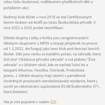
celou řadu zkušeností, vzděláváním předškolních dětí a
pořádáním akcí.
Rodinný klub Klíček v roce 2018 se stal Certifikovaným
lesním klubem od ALMŠ po titulu Školka blízká přírodě. V
roce 2022 a 2025 prošel recertifikací.
Dětské skupiny Lístky a Kvítka jsou zaregistrovanými
dětskými skupinami u MPSV a čerpají příspěvek na provoz
od 1.3.2022, ale fungují jako lesní klub pod Asociací lesních
školek. Děti jsou venku za každého počasí, na zahradě, která
drží titul "Ukázková přírodní zahrada" a má plaketu "Živá
zahrada" a v blízkém okolí, kde se nachází lužní les a
lesopark (Hluchov, Houštka, Ostrůvek, Proboštská
jezera...). Dětské skupiny mají zázemí v památkově
chráněných prostorách staroboleslavské rezidence, které j
uvnitř po rekonstrukci uzpůsobené DS (M.Švabinského 371,
Stará Boleslav)
Vše je více popsané v našem
ŠVP