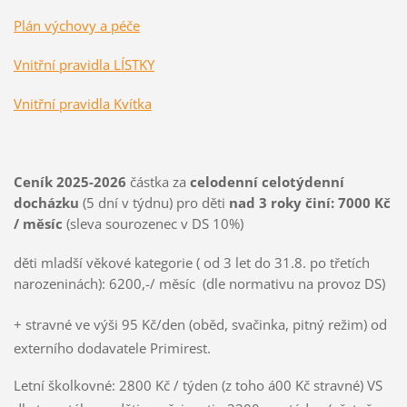
Plán výchovy a péče
Vnitřní pravidla LÍSTKY
Vnitřní pravidla Kvítka
Ceník 2025-2026
částka za
celodenní celotýdenní
docházku
(5 dní v týdnu) pro děti
nad 3 roky činí: 7000 Kč
/ měsíc
(sleva sourozenec v DS 10%)
děti mladší věkové kategorie ( od 3 let do 31.8. po třetích
narozeninách): 6200,-/ měsíc (dle normativu na provoz DS)
+ stravné ve výši 95 Kč/den (oběd, svačinka, pitný režim) od
externího dodavatele Primirest.
Letní školkovné: 2800 Kč / týden (z toho á00 Kč stravné) VS