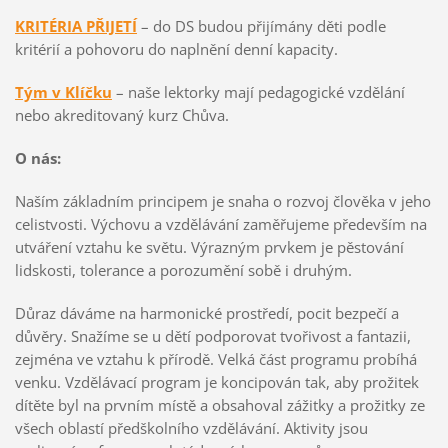
KRITÉRIA PŘIJETÍ
– do DS budou přijímány děti podle
kritérií a pohovoru do naplnění denní kapacity.
Tým v Klíčku
– naše lektorky mají pedagogické vzdělání
nebo akreditovaný kurz Chůva.
O nás:
Naším základním principem je snaha o rozvoj člověka v jeho
celistvosti. Výchovu a vzdělávání zaměřujeme především na
utváření vztahu ke světu. Výrazným prvkem je pěstování
lidskosti, tolerance a porozumění sobě i druhým.
Důraz dáváme na harmonické prostředí, pocit bezpečí a
důvěry. Snažíme se u dětí podporovat tvořivost a fantazii,
zejména ve vztahu k přírodě. Velká část programu probíhá
venku. Vzdělávací program je koncipován tak, aby prožitek
dítěte byl na prvním místě a obsahoval zážitky a prožitky ze
všech oblastí předškolního vzdělávání. Aktivity jsou