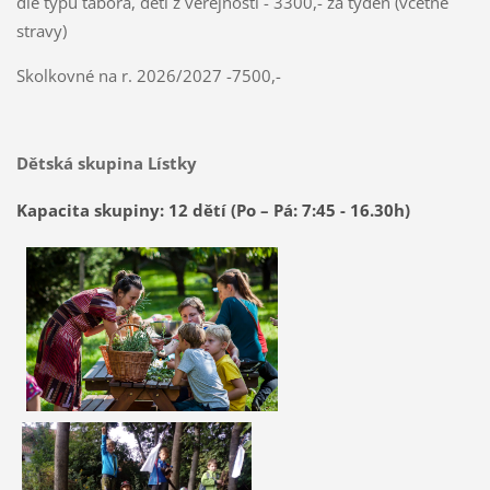
dle typu tábora, děti z veřejnosti - 3300,- za týden (včetně
stravy)
Skolkovné na r. 2026/2027 -7500,-
Dětská skupina Lístky
Kapacita skupiny: 12 dětí (Po – Pá: 7:45 - 16.30h)