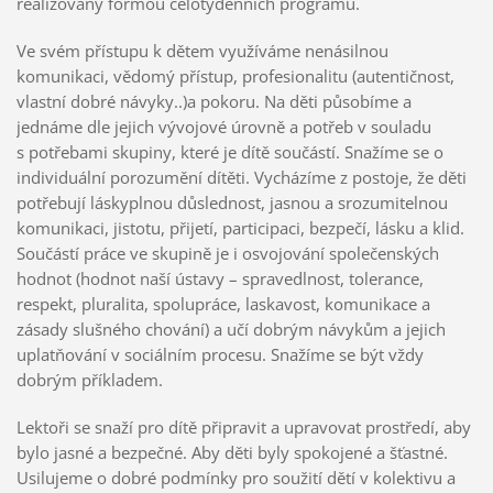
realizovány formou celotýdenních programů.
Ve svém přístupu k dětem využíváme nenásilnou
komunikaci, vědomý přístup, profesionalitu (autentičnost,
vlastní dobré návyky..)a pokoru. Na děti působíme a
jednáme dle jejich vývojové úrovně a potřeb v souladu
s potřebami skupiny, které je dítě součástí. Snažíme se o
individuální porozumění dítěti. Vycházíme z postoje, že děti
potřebují láskyplnou důslednost, jasnou a srozumitelnou
komunikaci, jistotu, přijetí, participaci, bezpečí, lásku a klid.
Součástí práce ve skupině je i osvojování společenských
hodnot (hodnot naší ústavy – spravedlnost, tolerance,
respekt, pluralita, spolupráce, laskavost, komunikace a
zásady slušného chování) a učí dobrým návykům a jejich
uplatňování v sociálním procesu. Snažíme se být vždy
dobrým příkladem.
Lektoři se snaží pro dítě připravit a upravovat prostředí, aby
bylo jasné a bezpečné. Aby děti byly spokojené a šťastné.
Usilujeme o dobré podmínky pro soužití dětí v kolektivu a